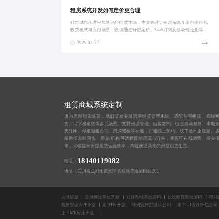
租房系统开发如何定价更合理
针对城市化进程加速下的租赁市场，本文探讨了租房系统开发的多样化
收费模式与应用场景，强调通过分层定价、SaaS订阅及移动端适配等策
略提升用户体验与系统黏性，助力房东、物业及租赁企业实现高效数字
2026-03-27
化管理。
租赁商城系统定制
面向房屋租赁场景，我们研发专属房屋租赁管理系统，适配住宅租赁、商铺
赁、写字楼租赁等多元场景。支持房源管理、租客签约、租金自动核算、水电
费分摊、续租退租办理、房源巡检等功能，打通线上预约、线下签约全链路。
端数据实时同步，房东/机构可远程管控房源与订单，租客可在线缴费、提交
修，大幅提升房屋租赁运营效率，构建便捷高效的房屋租赁生态。
18140119082
电话：
地址：四川省成都市武侯区长益路蓝海office1201
友情链接：
苏州网校系统开发
社群私域系统源码
在线教育系统源码
同城
教务管理APP开发
南京H5开发
柳州宣传品设计公司
南京UI设计外包公司
上海MR应用开发