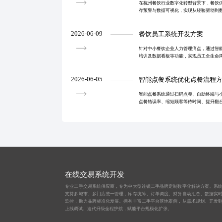
在杭州餐饮行业数字化转型背景下，餐饮
存预警与数据可视化，实现从经验驱动到
耗、优化采购效率，助力企业实现精细化
2026-06-09
餐饮员工系统开发方案
针对中小餐饮企业人力管理痛点，通过智
培训及数据看板等功能，实现员工全生命
率与人才留存率。
2026-06-05
智能点餐系统优化点餐流程
智能点餐系统通过扫码点餐、自助终端与
点餐错误率、缩短顾客等待时间、提升翻
力餐厅从传统运营向智慧化转型。系统支
与定位的餐饮企
在线交易系统开发
专业二手交易系统供应商，专为中大型连锁二手品牌定制数字化解决方案。系
支持多城市、多门店统一管理，库存统筹、订单调度、财务自动汇总、数据实
监控，助力品牌标准化发展。拥有丰富二手平台落地案例，从需求规划、开发
上线调试、迭代升级全程护航，赋能平台规模化扩张。