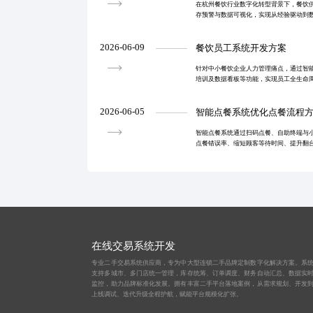
在杭州餐饮行业数字化转型背景下，餐饮
存预警与数据可视化，实现从经验驱动到
耗、优化采购效率，助力企业实现精细化
2026-06-09
餐饮员工系统开发方案
针对中小餐饮企业人力管理痛点，通过智
培训及数据看板等功能，实现员工全生命
率与人才留存率。
2026-06-05
智能点餐系统优化点餐流程
智能点餐系统通过扫码点餐、自助终端与
点餐错误率、缩短顾客等待时间、提升翻
力餐厅从传统运营向智慧化转型。系统支
与定位的餐饮企
在线交易系统开发
专业二手交易系统供应商，专为中大型连锁二手品牌定制数字化解决方案。系
支持多城市、多门店统一管理，库存统筹、订单调度、财务自动汇总、数据实
监控，助力品牌标准化发展。拥有丰富二手平台落地案例，从需求规划、开发
上线调试、迭代升级全程护航，赋能平台规模化扩张。